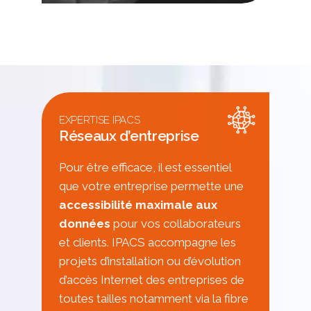
EXPERTISE IPACS
Réseaux d’entreprise
Pour être efficace, il est essentiel
que votre entreprise permette une
accessibilité maximale aux
données
pour vos collaborateurs
et clients. IPACS accompagne les
projets d’installation ou d’évolution
d’accès Internet des entreprises de
toutes tailles notamment via la fibre