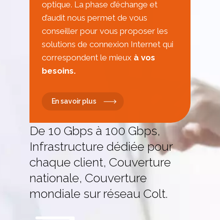
optique. La phase d’échange et
d’audit nous permet de vous
conseiller pour vous proposer les
solutions de connexion Internet qui
correspondent le mieux
à vos
besoins.
En savoir plus
De 10 Gbps à 100 Gbps,
Infrastructure dédiée pour
chaque client, Couverture
nationale, Couverture
mondiale sur réseau Colt.