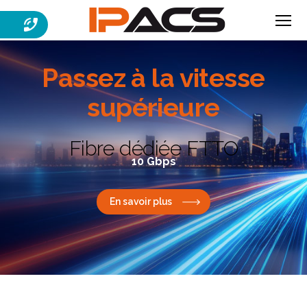
Menu
IPACS
Passez à la
vitesse
supérieure
Fibre dédiée FTTO
10 Gbps
En savoir plus