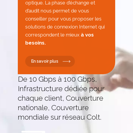
optique. La phase d’échange et
d’audit nous permet de vous
conseiller pour vous proposer les
solutions de connexion Internet qui
correspondent le mieux
à vos
besoins.
En savoir plus
De 10 Gbps à 100 Gbps,
Infrastructure dédiée pour
chaque client, Couverture
nationale, Couverture
mondiale sur réseau Colt.