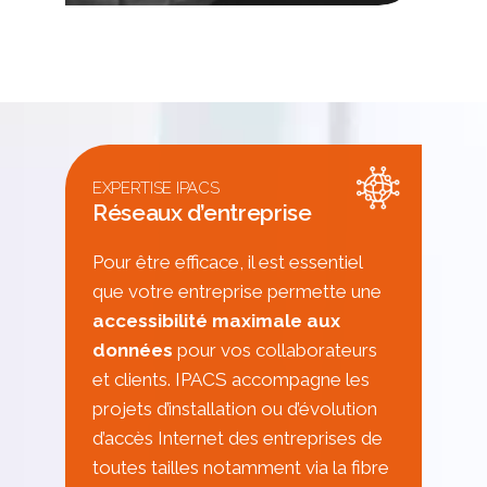
EXPERTISE IPACS
Réseaux d’entreprise
Pour être efficace, il est essentiel
que votre entreprise permette une
accessibilité maximale aux
données
pour vos collaborateurs
et clients. IPACS accompagne les
projets d’installation ou d’évolution
d’accès Internet des entreprises de
toutes tailles notamment via la fibre