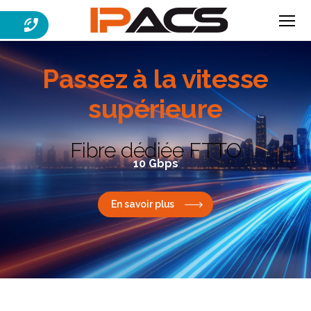
Menu
IPACS
Passez à la
vitesse
supérieure
Fibre dédiée FTTO
10 Gbps
En savoir plus