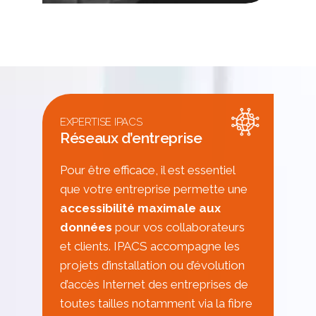
EXPERTISE IPACS
Réseaux d’entreprise
Pour être efficace, il est essentiel
que votre entreprise permette une
accessibilité maximale aux
données
pour vos collaborateurs
et clients. IPACS accompagne les
projets d’installation ou d’évolution
d’accès Internet des entreprises de
toutes tailles notamment via la fibre