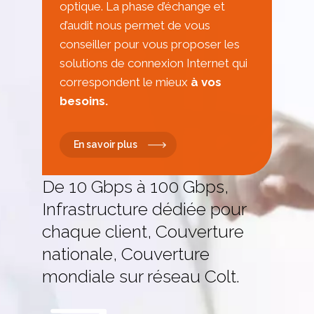
optique. La phase d’échange et
d’audit nous permet de vous
conseiller pour vous proposer les
solutions de connexion Internet qui
correspondent le mieux
à vos
besoins.
En savoir plus
De 10 Gbps à 100 Gbps,
Infrastructure dédiée pour
chaque client, Couverture
nationale, Couverture
mondiale sur réseau Colt.