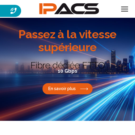
Menu
IPACS
Passez à la
vitesse
supérieure
Fibre dédiée FTTO
10 Gbps
En savoir plus