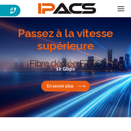
Menu
IPACS
Passez à la
vitesse
supérieure
Fibre dédiée FTTO
10 Gbps
En savoir plus