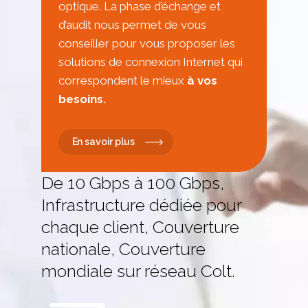
optique. La phase d’échange et
d’audit nous permet de vous
conseiller pour vous proposer les
solutions de connexion Internet qui
correspondent le mieux
à vos
besoins.
En savoir plus
De 10 Gbps à 100 Gbps,
Infrastructure dédiée pour
chaque client, Couverture
nationale, Couverture
mondiale sur réseau Colt.