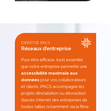
EXPERTISE IPACS
Réseaux d’entreprise
Pour être efficace, il est essentiel
que votre entreprise permette une
accessibilité maximale aux
données
pour vos collaborateurs
et clients. IPACS accompagne les
projets d’installation ou d’évolution
d’accès Internet des entreprises de
toutes tailles notamment via la fibre