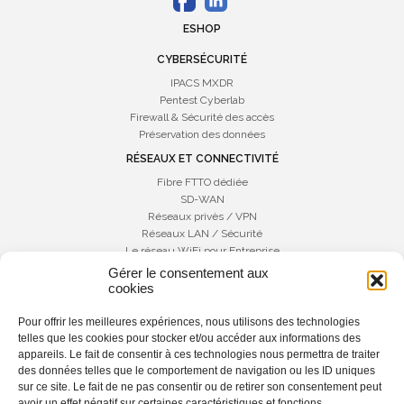
ESHOP
CYBERSÉCURITÉ
IPACS MXDR
Pentest Cyberlab
Firewall & Sécurité des accès
Préservation des données
RÉSEAUX ET CONNECTIVITÉ
Fibre FTTO dédiée
SD-WAN
Réseaux privès / VPN
Réseaux LAN / Sécurité
Le réseau WiFi pour Entreprise
Gérer le consentement aux
COMMUNICATIONS UNIFIÉES
cookies
Téléphonie IP
Téléphonie Cloud
Pour offrir les meilleures expériences, nous utilisons des technologies
SIP TRUNK
telles que les cookies pour stocker et/ou accéder aux informations des
Microsoft Teams
appareils. Le fait de consentir à ces technologies nous permettra de traiter
La solution 3CX
des données telles que le comportement de navigation ou les ID uniques
sur ce site. Le fait de ne pas consentir ou de retirer son consentement peut
IPACS
avoir un effet négatif sur certaines caractéristiques et fonctions.