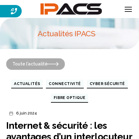
Menu
IPACS
Actualités IPACS
Toute l'actualité
Catégories
ACTUALITÉS
CONNECTIVITÉ
CYBER SÉCURITÉ
FIBRE OPTIQUE
6 juin 2024
Date
de
Internet & sécurité : les
l’article
avantages d’un interlocuteur