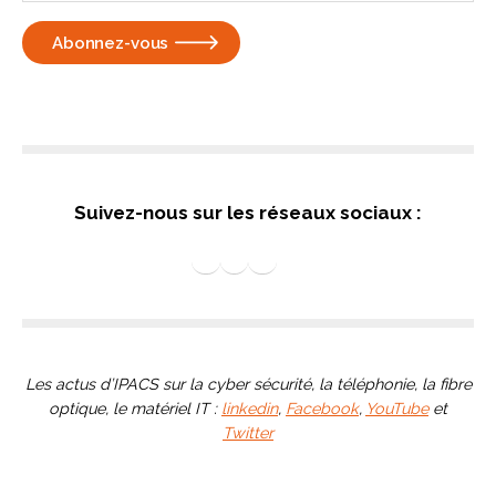
S
uivez-nous sur les réseaux sociaux
:
Suivez nos actus sur Linkedin
Suivez IPACS sur facebook
IPACS France sur X
Nos vidéos sur Youtube
Les actus d’IPACS sur la cyber sécurité, la téléphonie, la fibre
optique, le matériel IT :
linkedin
,
Facebook
,
YouTube
et
Twitter