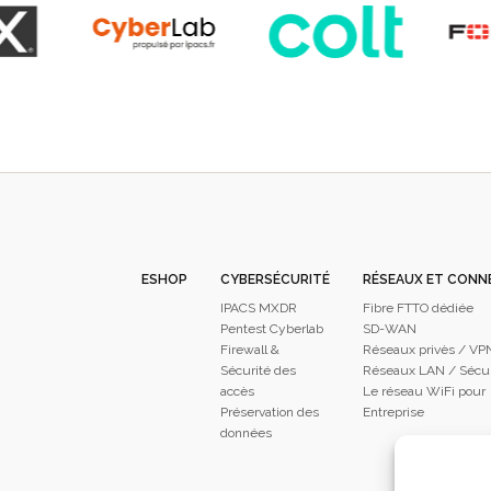
ESHOP
CYBERSÉCURITÉ
RÉSEAUX ET CONN
IPACS MXDR
Fibre FTTO dédiée
Pentest Cyberlab
SD-WAN
Firewall &
Réseaux privès / VP
Sécurité des
Réseaux LAN / Sécur
accès
Le réseau WiFi pour
Préservation des
Entreprise
données