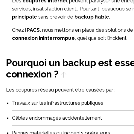
Des
coupures internet
peuvent paralyser une entrepr
services, insatisfaction client… Pourtant, beaucoup s
principale
sans prévoir de
backup fiable
.
Chez
IPACS
, nous mettons en place des solutions d
connexion ininterrompue
, quel que soit l’incident.
Pourquoi un backup est essentiel pour votre
connexion ?
Les coupures réseau peuvent être causées par :
Travaux sur les infrastructures publiques
Câbles endommagés accidentellement
Pannes matérielles ou incidents opérateurs