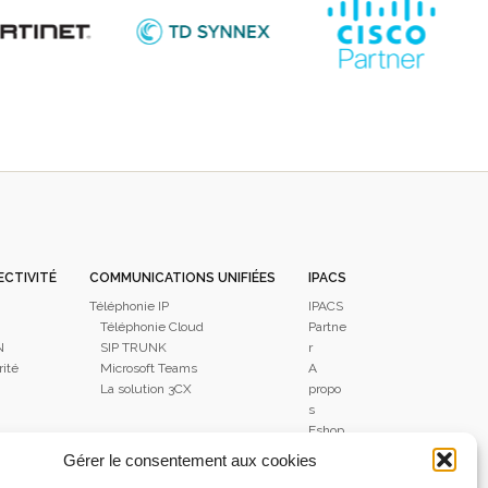
ECTIVITÉ
COMMUNICATIONS UNIFIÉES
IPACS
Téléphonie IP
IPACS
Téléphonie Cloud
Partne
N
SIP TRUNK
r
ité
Microsoft Teams
A
La solution 3CX
propo
s
Eshop
IPACS
Gérer le consentement aux cookies
Actual