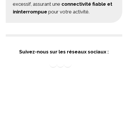
excessif, assurant une
connectivité fiable et
ininterrompue
pour votre activité.
S
uivez-nous sur les réseaux sociaux
:
Suivez nos actus sur Linkedin
Suivez IPACS sur facebook
IPACS France sur X
Nos vidéos sur Youtube