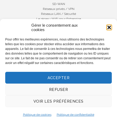
SD-WAN
Réseaux privès / VPN
Réseaux LAN / Sécurité
Le réseau WiFi pour Entreprise
Gérer le consentement aux
COMMUNICATIONS UNIFIÉES
cookies
Téléphonie IP
Téléphonie Cloud
Pour offrir les meilleures expériences, nous utilisons des technologies
SIP TRUNK
telles que les cookies pour stocker et/ou accéder aux informations des
Microsoft Teams
appareils. Le fait de consentir à ces technologies nous permettra de traiter
La solution 3CX
des données telles que le comportement de navigation ou les ID uniques
sur ce site. Le fait de ne pas consentir ou de retirer son consentement peut
IPACS
avoir un effet négatif sur certaines caractéristiques et fonctions.
IPACS Partner
A propos
Eshop IPACS
ACCEPTER
Actualités
Contact
REFUSER
Agences Île-de-France
VOIR LES PRÉFÉRENCES
© 2026
IPACS
. Tous droits réservés.
Accueil
|
Mentions légales
|
Politique de confidentialité
|
Contact
Ressources
Politique de cookies
Politique de confidentialité