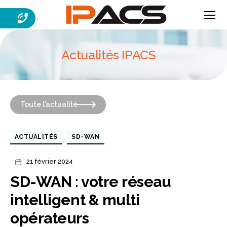
Menu
IPACS
Actualités IPACS
Toute l'actualité
Catégories
ACTUALITÉS
SD-WAN
21 février 2024
Date
de
SD-WAN : votre réseau
l’article
intelligent & multi
opérateurs