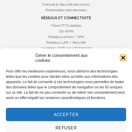
Firewall & Sécurité des accès
Préservation des données
RÉSEAUX ET CONNECTIVITÉ
Fibre FTTO dédiée
SD-WAN
Réseaux privès / VPN
Réseaux LAN / Sécurité
Le réseau WiFi pour Entreprise
Gérer le consentement aux
COMMUNICATIONS UNIFIÉES
cookies
Téléphonie IP
Téléphonie Cloud
Pour offrir les meilleures expériences, nous utilisons des technologies
SIP TRUNK
telles que les cookies pour stocker et/ou accéder aux informations des
Microsoft Teams
appareils. Le fait de consentir à ces technologies nous permettra de traiter
La solution 3CX
des données telles que le comportement de navigation ou les ID uniques
sur ce site. Le fait de ne pas consentir ou de retirer son consentement peut
IPACS
avoir un effet négatif sur certaines caractéristiques et fonctions.
IPACS Partner
A propos
Eshop IPACS
ACCEPTER
Actualités
Contact
REFUSER
Agences Île-de-France