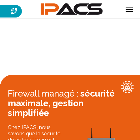
Menu
IPACS
Firewall managé :
sécurité
maximale, gestion
simplifiée
Chez IPACS, nous
savons que la sécurité
de votre réseau est